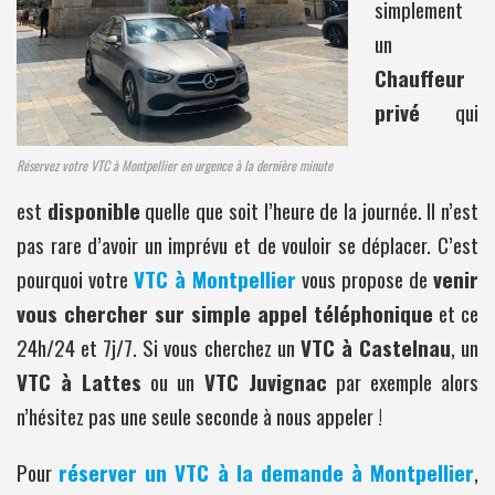
simplement
un
Chauffeur
privé
qui
Réservez votre VTC à Montpellier en urgence à la dernière minute
est
disponible
quelle que soit l’heure de la journée. Il n’est
pas rare d’avoir un imprévu et de vouloir se déplacer. C’est
pourquoi votre
VTC à Montpellier
vous propose de
venir
vous chercher sur simple appel téléphonique
et ce
24h/24 et 7j/7. Si vous cherchez un
VTC à Castelnau
, un
VTC à Lattes
ou un
VTC Juvignac
par exemple alors
n’hésitez pas une seule seconde à nous appeler !
Pour
réserver un VTC à la demande à Montpellier
,